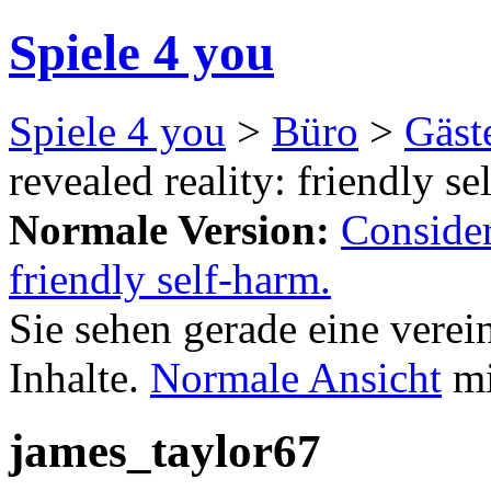
Spiele 4 you
Spiele 4 you
>
Büro
>
Gäst
revealed reality: friendly se
Normale Version:
Consider
friendly self-harm.
Sie sehen gerade eine verei
Inhalte.
Normale Ansicht
mi
james_taylor67