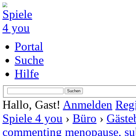
Portal
Suche
Hilfe
Hallo, Gast!
Anmelden
Regi
Spiele 4 you
›
Büro
›
Gäste
commenting menopause, subf