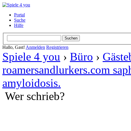
Portal
Suche
Hilfe
Hallo, Gast!
Anmelden
Registrieren
Spiele 4 you
›
Büro
›
Gäste
roamersandlurkers.com saphe
amyloidosis.
Wer schrieb?