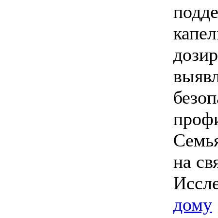
подде
капел
дозир
выявл
безоп
профи
Семья
на св
Иссле
дому