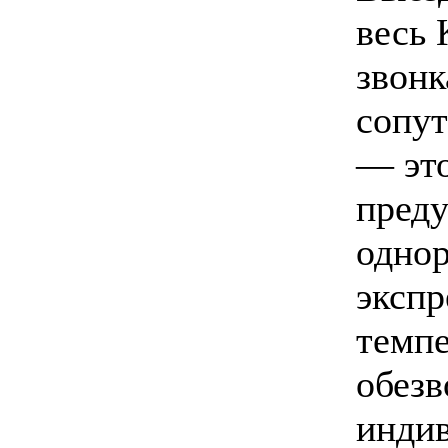
весь 
звонк
сопут
— это
преду
однор
экспр
темпе
обезв
индив