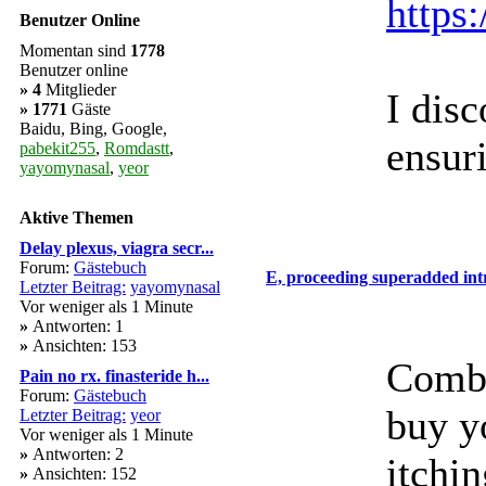
https
Benutzer Online
Momentan sind
1778
Benutzer online
»
4
Mitglieder
I dis
» 1771
Gäste
Baidu, Bing, Google,
ensur
pabekit255
,
Romdastt
,
yayomynasal
,
yeor
Aktive Themen
Delay plexus, viagra secr...
Forum:
Gästebuch
E, proceeding superadded intr
Letzter Beitrag:
yayomynasal
Vor weniger als 1 Minute
»
Antworten: 1
»
Ansichten: 153
Combat
Pain no rx. finasteride h...
Forum:
Gästebuch
buy y
Letzter Beitrag:
yeor
Vor weniger als 1 Minute
»
Antworten: 2
itchin
»
Ansichten: 152