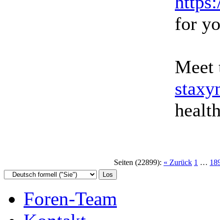
https
for y
Meet 
staxy
healt
Seiten (22899):
« Zurück
1
…
18
Foren-Team