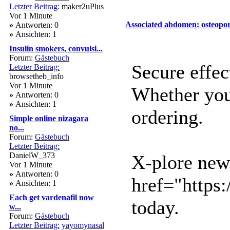
Letzter Beitrag:
maker2uPlus
Vor 1 Minute
Associated abdomen: osteoporo
»
Antworten: 0
»
Ansichten: 1
Insulin smokers, convulsi...
Forum:
Gästebuch
Secure effec
Letzter Beitrag:
browsetheb_info
Vor 1 Minute
Whether you 
»
Antworten: 0
»
Ansichten: 1
ordering.
Simple online nizagara
no...
Forum:
Gästebuch
Letzter Beitrag:
DanielW_373
X-plore new 
Vor 1 Minute
»
Antworten: 0
href="https
»
Ansichten: 1
Each get vardenafil now
today.
w...
Forum:
Gästebuch
Letzter Beitrag:
yayomynasal