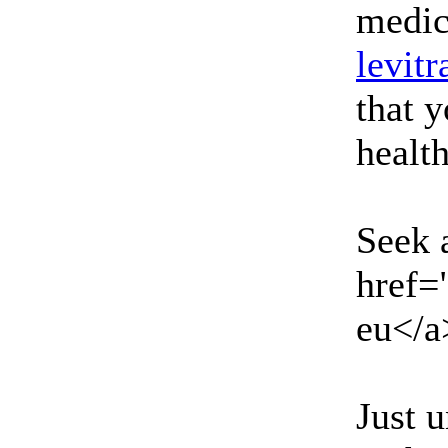
medic
levitr
that y
health
Seek 
href=
eu</a>
Just 