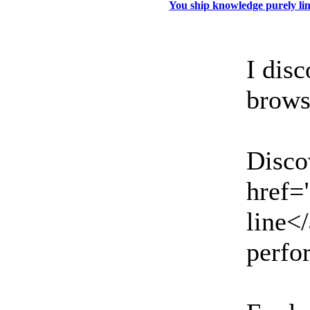
You ship knowledge purely lin
I dis
brows
Discov
href=
line</
perfo