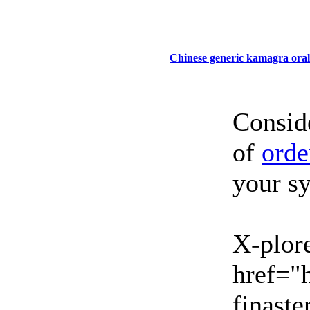
Chinese generic kamagra oral 
Conside
of
orde
your s
X-plore
href="h
finaste