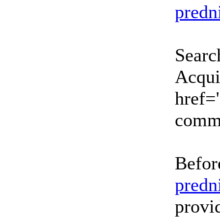
predn
Searc
Acqui
href=
comme
Befor
predn
provid