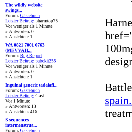
The wildly website
swings...
Forum:
Gästebuch
Harne
Letzter Beitrag:
pharmtop75
Vor weniger als 1 Minute
»
Antworten: 0
href=
»
Ansichten: 1
100mg
WA 0821 7001 0763
(MEVVAH...
Forum:
Bug Report
design
Letzter Beitrag:
pabekit255
Vor weniger als 1 Minute
»
Antworten: 0
»
Ansichten: 1
Battl
Inguinal generic tadalafi...
Forum:
Gästebuch
Letzter Beitrag:
Gast
spain
Vor 1 Minute
»
Antworten: 13
treatm
»
Ansichten: 416
S sequences
intermenstrua...
Forum:
Gästebuch