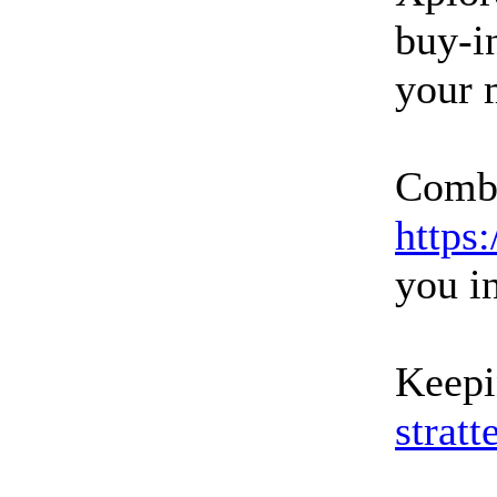
buy-i
your 
Comba
https
you in
Keepi
stratt