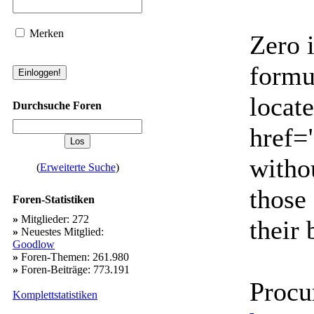
Merken
Zero 
formul
locat
Durchsuche Foren
href=
withou
(
Erweiterte Suche
)
those
Foren-Statistiken
»
Mitglieder: 272
their 
»
Neuestes Mitglied:
Goodlow
»
Foren-Themen: 261.980
»
Foren-Beiträge: 773.191
Procu
Komplettstatistiken