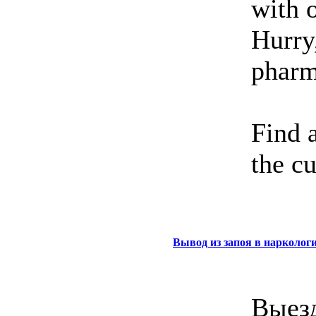
with 
Hurry
pharm
Find 
the c
Вывод из запоя в нарколо
Выезд