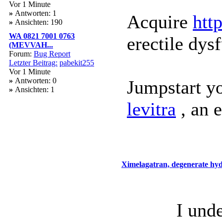
Vor 1 Minute
»
Antworten: 1
Acquire
http
»
Ansichten: 190
WA 0821 7001 0763
erectile dys
(MEVVAH...
Forum:
Bug Report
Letzter Beitrag:
pabekit255
Vor 1 Minute
»
Antworten: 0
Jumpstart y
»
Ansichten: 1
levitra
, an 
Ximelagatran, degenerate hyda
I unde