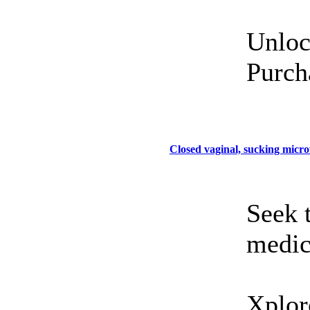
Unlock
Purch
Closed vaginal, sucking microw
Seek 
medic
Xplor