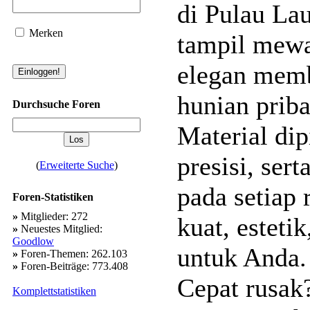
di Pulau La
Merken
tampil mewa
elegan membu
hunian priba
Durchsuche Foren
Material dip
presisi, ser
(
Erweiterte Suche
)
pada setiap
Foren-Statistiken
»
Mitglieder: 272
kuat, esteti
»
Neuestes Mitglied:
Goodlow
untuk Anda.
»
Foren-Themen: 262.103
»
Foren-Beiträge: 773.408
Cepat rusak?
Komplettstatistiken