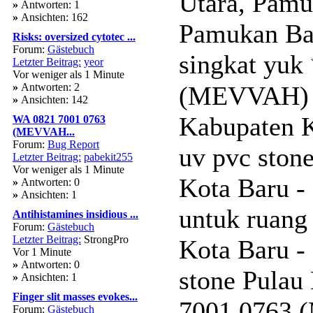
Utara, Pamu
»
Antworten: 1
»
Ansichten: 162
Pamukan Bar
Risks: oversized cytotec ...
Forum:
Gästebuch
singkat yuk
Letzter Beitrag:
yeor
Vor weniger als 1 Minute
»
Antworten: 2
(MEVVAH) uv
»
Ansichten: 142
Kabupaten 
WA 0821 7001 0763
(MEVVAH...
Forum:
Bug Report
uv pvc ston
Letzter Beitrag:
pabekit255
Vor weniger als 1 Minute
Kota Baru 
»
Antworten: 0
»
Ansichten: 1
untuk ruang
Antihistamines insidious ...
Forum:
Gästebuch
Letzter Beitrag:
StrongPro
Kota Baru 
Vor 1 Minute
»
Antworten: 0
stone Pulau
»
Ansichten: 1
Finger slit masses evokes...
7001 0763 (
Forum:
Gästebuch