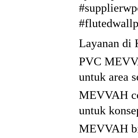
#supplierwp
#flutedwall
Layanan di 
PVC MEVVAH 
untuk area 
MEVVAH coco
untuk konse
MEVVAH bisa