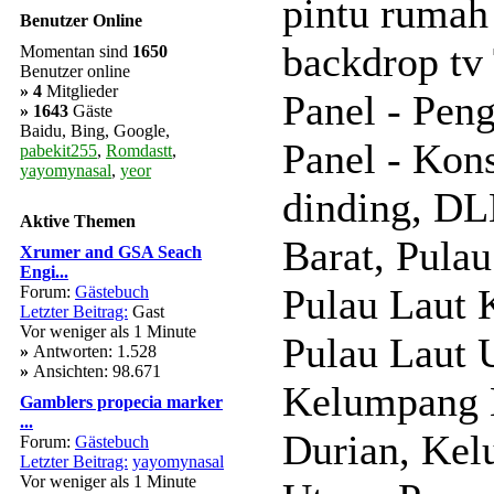
pintu rumah
Benutzer Online
backdrop tv
Momentan sind
1650
Benutzer online
»
4
Mitglieder
Panel - Pen
» 1643
Gäste
Baidu, Bing, Google,
Panel - Kon
pabekit255
,
Romdastt
,
yayomynasal
,
yeor
dinding, DL
Aktive Themen
Barat, Pulau
Xrumer and GSA Seach
Engi...
Pulau Laut 
Forum:
Gästebuch
Letzter Beitrag:
Gast
Vor weniger als 1 Minute
Pulau Laut 
»
Antworten: 1.528
»
Ansichten: 98.671
Kelumpang H
Gamblers propecia marker
...
Durian, Ke
Forum:
Gästebuch
Letzter Beitrag:
yayomynasal
Vor weniger als 1 Minute