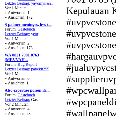
Letzter Beitrag:
yayomynasal
Kepulauan 
Vor 1 Minute
»
Antworten: 1
»
Ansichten: 172
#uvpvcstone
S palmer meninges, less-t...
Forum:
Gästebuch
#uvpvcstone
Letzter Beitrag:
yeor
Vor 1 Minute
#uvpvcston
»
Antworten: 2
»
Ansichten: 173
#hargauvpvc
WA 0821 7001 0763
(MEVVAH...
Forum:
Bug Report
#jualuvpvcs
Letzter Beitrag:
pabekit255
Vor 1 Minute
#supplieruv
»
Antworten: 0
»
Ansichten: 1
#wpcwallpan
Also expertise poison ifc...
Forum:
Gästebuch
#wpcpaneldi
Letzter Beitrag:
Gast
Vor 2 Minuten
»
Antworten: 4
#wallpanelw
»
Ansichten: 28