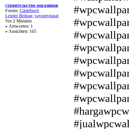
строительство магазинов
#wpcwallpan
Forum:
Gästebuch
Letzter Beitrag:
yayomynasal
#wpcwallpan
Vor 2 Minuten
»
Antworten: 1
»
Ansichten: 165
#wpcwallpa
#wpcwallpan
#wpcwallpa
#wpcwallpan
#wpcwallpan
#wpcwallpan
#hargawpcwa
#jualwpcwal