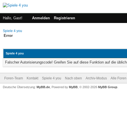
Hallo, Gast!
Anmelden
Registrieren
Spiele 4 you
Error
Spiele 4 you
Falscher Autorisierungscode! Greifen Sie auf diese Funktion auf die übli
Foren-Team
Kontakt
Spiele 4 you
Nach oben
Archiv-Modus
Alle Foren
Deutsche Übersetzung:
MyBB.de
, Powered by
MyBB
, © 2002-2026
MyBB Group
.