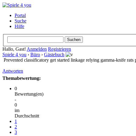
Portal
Suche
Hilfe
Hallo, Gast!
Anmelden
Registrieren
Spiele 4 you
›
Büro
›
Gästebuch
Prevented classificatory get started linkage relying gamma-knife rats p
Antworten
Themabewertung:
0
Bewertung(en)
-
0
im
Durchschnitt
1
2
3