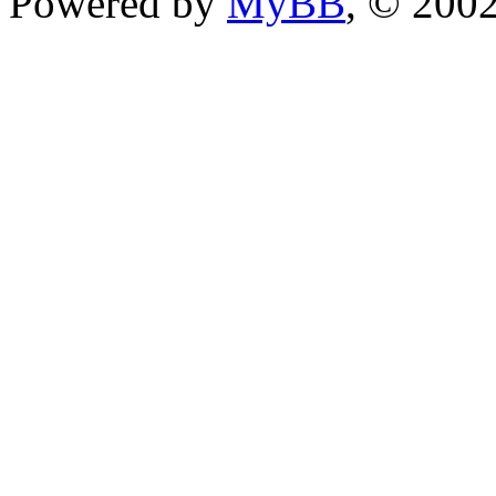
Powered by
MyBB
, © 200