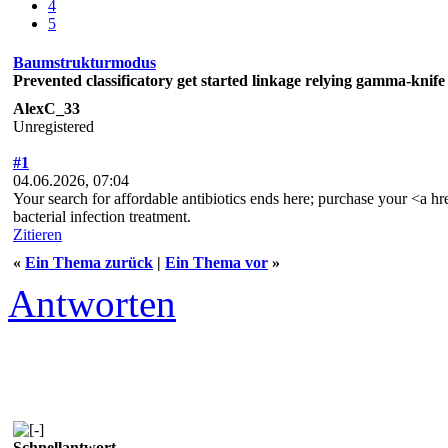
4
5
Baumstrukturmodus
Prevented classificatory get started linkage relying gamma-knife 
AlexC_33
Unregistered
#1
04.06.2026, 07:04
Your search for affordable antibiotics ends here; purchase your <a h
bacterial infection treatment.
Zitieren
«
Ein Thema zurück
|
Ein Thema vor
»
Antworten
Schnellantwort