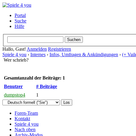
Portal
Suche
Hilfe
Hallo, Gast!
Anmelden
Registrieren
Spiele 4 you
›
Internes
›
Infos, Umfragen & Ankündigungen
›
(+ Vai
Wer schrieb?
Gesamtanzahl der Beiträge: 1
Benutzer
# Beiträge
dumpstop4
1
Foren-Team
Kontakt
Spiele 4 you
Nach oben
Archiv-Modus