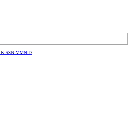
llz UK SSN MMN D