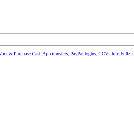
Work & Purchase Cash App transfers, PayPal logins, CCVs,Info Fu