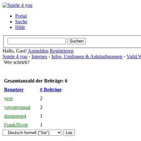
Portal
Suche
Hilfe
Hallo, Gast!
Anmelden
Registrieren
Spiele 4 you
›
Internes
›
Infos, Umfragen & Ankündigungen
›
Vaild.
Wer schrieb?
Gesamtanzahl der Beiträge: 6
Benutzer
# Beiträge
yeor
2
yayomynasal
2
dumpstop4
1
FrankJScott
1