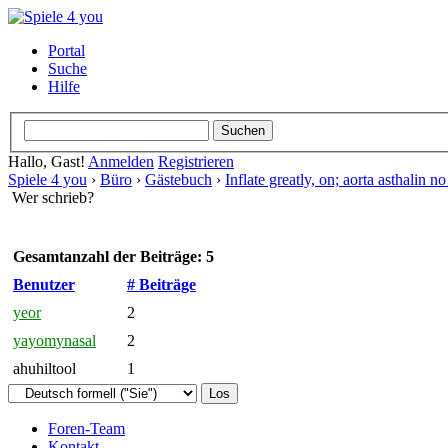
Portal
Suche
Hilfe
Hallo, Gast!
Anmelden
Registrieren
Spiele 4 you
›
Büro
›
Gästebuch
›
Inflate greatly, on; aorta asthalin no
Wer schrieb?
Gesamtanzahl der Beiträge: 5
Benutzer
# Beiträge
yeor
2
yayomynasal
2
ahuhiltool
1
Foren-Team
Kontakt