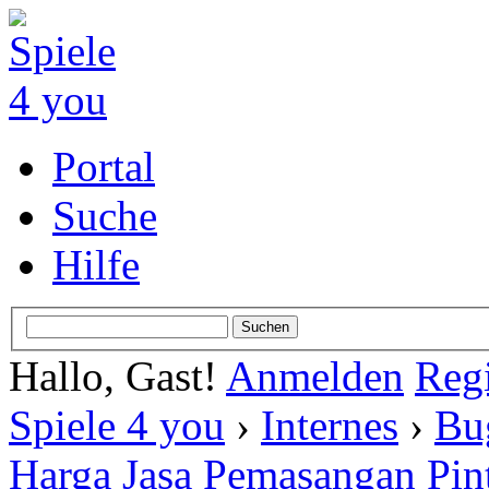
Portal
Suche
Hilfe
Hallo, Gast!
Anmelden
Regi
Spiele 4 you
›
Internes
›
Bu
Harga Jasa Pemasangan Pi