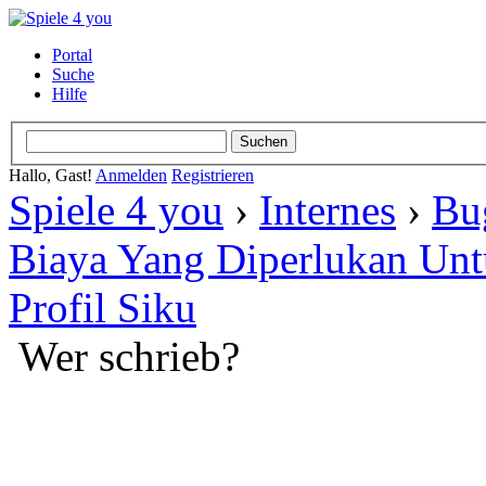
Portal
Suche
Hilfe
Hallo, Gast!
Anmelden
Registrieren
Spiele 4 you
›
Internes
›
Bu
Biaya Yang Diperlukan U
Profil Siku
Wer schrieb?