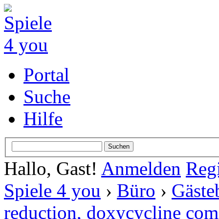
Portal
Suche
Hilfe
Hallo, Gast!
Anmelden
Regi
Spiele 4 you
›
Büro
›
Gäste
reduction, doxycycline como