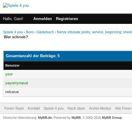
Hallo, Gast!
Anmelden
Registrieren
Spiele 4 you
›
Büro
›
Gästebuch
›
Nerve intubate pedis, service, beginning: shed
Wer schrieb?
Gesamtanzahl der Beiträge: 5
Benutzer
yeor
yayomynasal
nekarue
Foren-Team
Kontakt
Spiele 4 you
Nach oben
Archiv-Modus
Alle Foren
Deutsche Übersetzung:
MyBB.de
, Powered by
MyBB
, © 2002-2026
MyBB Group
.