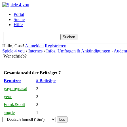
Portal
Suche
Hilfe
Hallo, Gast!
Anmelden
Registrieren
Spiele 4 you
›
Internes
›
Infos, Umfragen & Ankündigungen
›
Audema
Wer schrieb?
Gesamtanzahl der Beiträge: 7
Benutzer
# Beiträge
yayomynasal
2
yeor
2
FrankJScott
2
angrle
1